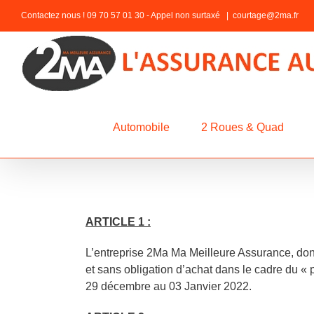
Passer
Contactez nous ! 09 70 57 01 30 - Appel non surtaxé
|
courtage@2ma.fr
au
contenu
Automobile
2 Roues & Quad
ARTICLE 1 :
L’entreprise 2Ma Ma Meilleure Assurance, dont
et sans obligation d’achat dans le cadre d
29 décembre au 03 Janvier 2022.